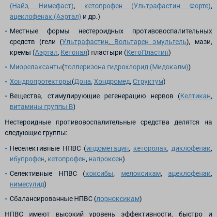
(Найз, Нимефаст)
,
кетопрофен (Ультрафастин Форте)
,
ацеклофенак (Аэртал)
и др.)
Местные формы нестероидных противовоспалительных
средств (гели (
Ультрафастин
,
Вольтарен эмульгель
), мази,
кремы (
Аэртал
,
Кетонал
) пластыри (
КетоПластин
)
Миорелаксанты
(
толперизона гидрохлорид (Мидокалм)
)
Хондропротекторы
(
Дона
,
Хондромед
,
Структум
)
Вещества, стимулирующие регенерацию нервов (
Келтикан
,
витамины группы В
)
Нестероидные противовоспалительные средства делятся на
следующие группы:
Неселективные НПВС (
индометацин
,
кеторолак
,
диклофенак
,
ибупрофен
,
кетопрофен
,
напроксен
)
Селективные НПВС (
коксибы
,
мелоксикам
,
ацеклофенак
,
нимесулид
)
Сбалансированные НПВС (
лорноксикам
)
НПВС имеют высокий уровень эффективности, быстро и