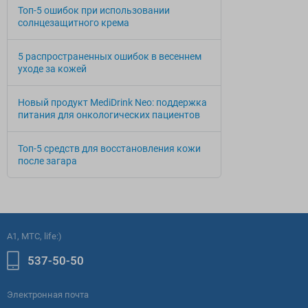
Топ-5 ошибок при использовании
солнцезащитного крема
5 распространенных ошибок в весеннем
уходе за кожей
Новый продукт MediDrink Neo: поддержка
питания для онкологических пациентов
Топ-5 средств для восстановления кожи
после загара
A1, МТС, life:)
537-50-50
Электронная почта