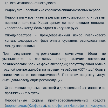
Грыжа межпозвоночного диска
Радикулит – воспаление корешков спинномозговых нервов
Нейропатия – возникает в результате компрессии или травмы
нервного волокна. Характерным ее проявлением является
«прострел», когда боль отдает в ногу или руку
Спондилоартроз – преждевременный износ гиалинового
хряща, деформация фасеточных суставов, расположенных
между позвонками
При отсутствии «угрожающих» симптомов (боли не
уменьшаются в состоянии покоя; наличие онкологии;
возникновение боли на фоне лихорадки; сопутствующая боль в
грудной клетке; жалобы на нарушение работы ЖКТ и др.) боль в
спине считается неспецифической. При этом пациенту могут
быть даны следующие рекомендации:
Ограничение подъема тяжестей и двигательной активности на
протяжении 2-5 суток
Пероральные формы противовоспалительных средств
(
лорноксикам
(
Ксефокам
),
диклофенак (Наклофен)
,
нимесулид