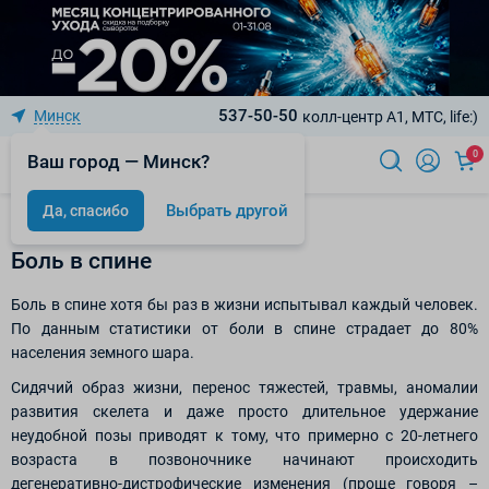
537-50-50
Минск
колл-центр A1, МТС, life:)
0
Ваш город — Минск?
Выбрать другой
Да, спасибо
Статьи
Боль в спине
Боль в спине хотя бы раз в жизни испытывал каждый человек.
По данным статистики от боли в спине страдает до 80%
населения земного шара.
Сидячий образ жизни, перенос тяжестей, травмы, аномалии
развития скелета и даже просто длительное удержание
неудобной позы приводят к тому, что примерно с 20-летнего
возраста в позвоночнике начинают происходить
дегенеративно-дистрофические изменения (проще говоря –