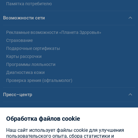
Памятка потребителю
Возможности сети
Рекламные возможности «Планета Здоровья»
Страхование
Подарочные сертификаты
Карты рассрочки
Программы лояльности
Диагностика кожи
Проверка зрения (офтальмолог)
Пресс–центр
Новости
Статьи
Обработка файлов cookie
Наш сайт использует файлы cookie для улучшения
© healthplanet.by, 2026 .
ИООО «Интерфармакс»
Планета Здоровья - аптеки в
пользовательского опыта, сбора статистики и