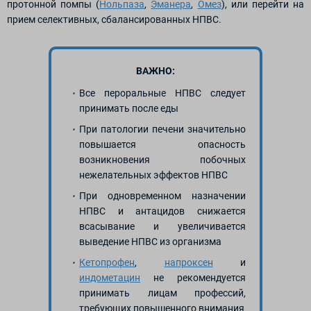
протонной помпы (
Нольпаза
,
Эманера
,
Омез
), или перейти на
прием селективных, сбалансированных НПВС.
ВАЖНО:
Все пероральные НПВС следует
принимать после еды
При патологии печени значительно
повышается опасность
возникновения побочных
нежелательных эффектов НПВС
При одновременном назначении
НПВС и антацидов снижается
всасывание и увеличивается
выведение НПВС из организма
Кетопрофен
,
напроксен
и
индометацин
не рекомендуется
принимать лицам профессий,
требующих повышенного внимания