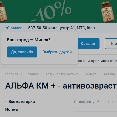
537-50-50
колл-центр A1, МТС, life:)
Минск
Ваш город — Минск?
Каталог
Пои
Да, спасибо
Выбрать другой
Акции
Скидки
Лекарственные и профилактиче
Главная
Каталог
Аптечная косметика
Noreva
АЛЬФА К
АЛЬФА КМ + - антивозвраст
Все категории
По алфавиту
Цене
Noreva