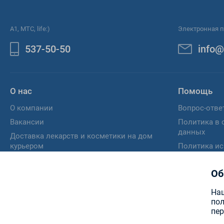
A1, МТС, life:)
Электронная п
537-50-50
info@
О нас
Помощь
О компании
Вопрос-отве
Вакансии
Политика в 
данных
Доставка лекарств и косметики на дом
курьером
Политика ис
Отзыв согла
персональн
Об
Памятка пот
Наш
пол
пе