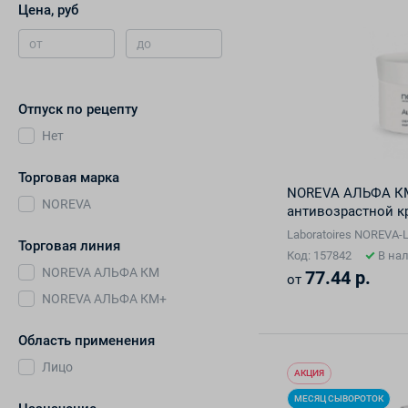
Цена, руб
от
до
Отпуск по рецепту
Нет
Торговая марка
NOREVA АЛЬФА К
NOREVA
антивозрастной кр
Laboratoires NOREVA-
Торговая линия
Код: 157842
В на
NOREVA АЛЬФА КМ
77.44 р.
от
NOREVA АЛЬФА КМ+
Область применения
Лицо
АКЦИЯ
МЕСЯЦ СЫВОРОТОК