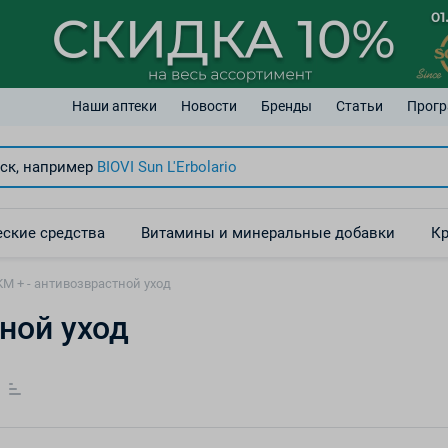
Наши аптеки
Новости
Бренды
Статьи
Прогр
ск, например
BIOVI Sun
L'Erbolario
ские средства
Витамины и минеральные добавки
Кр
М + - антивозврастной уход
ной уход