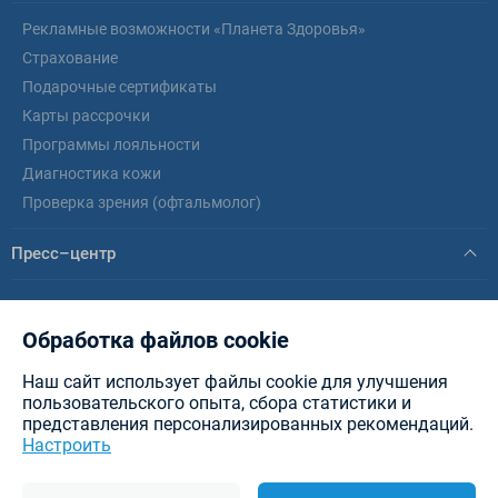
Рекламные возможности «Планета Здоровья»
Страхование
Подарочные сертификаты
Карты рассрочки
Программы лояльности
Диагностика кожи
Проверка зрения (офтальмолог)
Пресс–центр
Новости
Статьи
Обработка файлов cookie
Наш сайт использует файлы cookie для улучшения
© healthplanet.by, 2026 .
ИООО «Интерфармакс»
Планета Здоровья - аптеки в
пользовательского опыта, сбора статистики и
Минске, Витебске, Бресте, Гомеле, Могилеве, Гродно и других городах РБ.
представления персонализированных рекомендаций.
Разработка сайта — New IT
Настроить