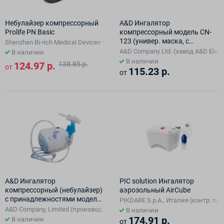
Небулайзер компрессорный
A&D Ингалятор
Prolife PN Basic
компрессорный модель CN-
123 (универ. маска, с
Shenzhen Bi-rich Medical Devices Co., Ltd, КИТАЙ
насадками для носа и рта)
A&D Company Ltd. (завод A&D Electr
В наличии
В наличии
124.97 р.
138.85 р.
от
115.23 р.
от
A&D Ингалятор
PIC solution Ингалятор
компрессорный (небулайзер)
аэрозольный AirCube
с принадлежностями модель
PIKDARE S.p.A., Италия (контр. прои
CN-233 A&D
A&D Company, Limited (производ. площ. Shenzhen Bi-Rish Medical Devices C
В наличии
174.91 р.
В наличии
от