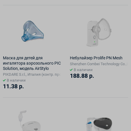
Маска для детей для
Небулайзер Prolife PN Mesh
ингалятора аэрозольного PIC
Shenzhen Combei Technology Co.,Ltd
Solution, модель AirStylo
В наличии
PIKDARE S.r.l., Италия (контр. произв. Rossmax International Ltd., в Китае)
188.88 р.
В наличии
11.38 р.