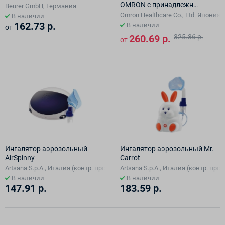
OMRON с принадлежн
Beurer GmbH, Германия
:модель NE-C28 Plus (NE-
Omron Healthcare Co., Ltd. Япония (
В наличии
C28P-Ru)
162.73 р.
В наличии
от
260.69 р.
325.86 р.
от
Ингалятор аэрозольный
Ингалятор аэрозольный Mr.
AirSpinny
Carrot
Artsana S.p.A., Италия (контр. произв.- Foshan Shunde One Electrical Applia
Artsana S.p.A., Италия (контр. прои
В наличии
В наличии
147.91 р.
183.59 р.