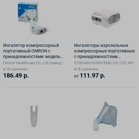
Ингалятор компрессорный
Ингаляторы аэрозольные
портативный OMRON с
компрессорные портативные
принадлежностями: модель
с принадлежностями
NE-C803 (NE-C803-E)
:Ингалятор аэрозольный
Omron Healthcare Co.,Ltd.(завод Omron Healthcare Manufacturing Vietnam
FOSHAN HONGFENG CO.,LTD.,КИТА
компрессорный портативный
В наличии
В наличии
sertsa с принадлежностями,
186.49 р.
111.97 р.
от
модель Air Basic (BC68001)