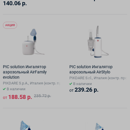
140.06 р.
АКЦИЯ
PIC solution Ингалятор
PIC solution Ингалятор
аэрозольный AirFamily
аэрозольный AirStylo
evolution
PIKDARE S.r.l., Италия (контр. произ
PIKDARE S.p.A., Италия (контр. произв. 3A Health Care S.r.l., в Италии)
В наличии
239.26 р.
В наличии
от
188.58 р.
235.72 р.
от