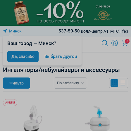
537-50-50
Минск
колл-центр A1, МТС, life:)
0
Ваш город — Минск?
Выбрать другой
Да, спасибо
Медицинские изделия и приборы
Ингаляторы/небулайзеры и аксессуары
Фильтр
По алфавиту
АКЦИЯ