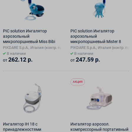
PIC solution Ингалятор
PIC solution Ингалятор
аэрозольный
аэрозольный
микропоршневый Miss Bibi
микропоршневый Mister 8
PIKDARE S.p.A., Италия (контр. произв. 3A Health Care S.r.l., в Италии)
PIKDARE S.p.A., Италия (контр. прои
В наличии
В наличии
262.12 р.
247.59 р.
от
от
АКЦИЯ
Ингалятор IH 18 с
Ингалятор аэрозол.
принадлежностями
компрессорный портативный