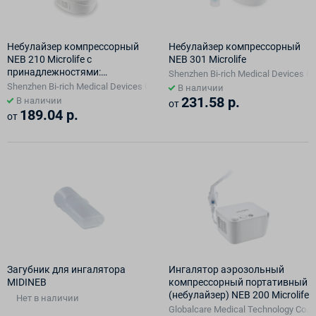
Небулайзер компрессорный
Небулайзер компрессорный
NEB 210 Microlife с
NEB 301 Microlife
принадлежностями:
Shenzhen Bi-rich Medical Devices Co
небулайзер компрессорный
Shenzhen Bi-rich Medical Devices Co., Ltd, КИТАЙ
В наличии
NEB 210 Microlife
231.58 р.
В наличии
от
189.04 р.
от
Загубник для ингалятора
Ингалятор аэрозольный
MIDINEB
компрессорный портативный
(небулайзер) NEB 200 Microlife
Нет в наличии
Globalcare Medical Technology Co.. L