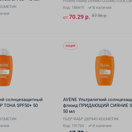
PIERRE FABRE DERMO-COSMETIQUE Labor
КОСМЕТИК
Код: 188419
В наличии
личии
87.86 р.
70.29 р.
от
АКЦИЯ
кий солнцезащитный
AVENE Ультралегкий солнцеза
 ТОНА SPF50+ 50
флюид ПРИДАЮЩИЙ СИЯНИЕ S
50 мл
КОСМЕТИК
ПЬЕР ФАБР ДЕРМО-КОСМЕТИК
личии
Код: 191760
В наличии