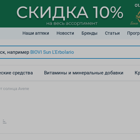
Наши аптеки
Новости
Бренды
Статьи
Прогр
ск, например
BIOVI Sun
L'Erbolario
ские средства
Витамины и минеральные добавки
Кр
т солнца Avene