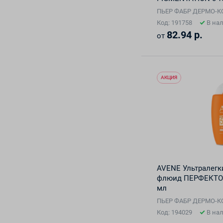
ПЬЕР ФАБР ДЕРМО-
Код: 191758
В на
82.94 р.
от
АКЦИЯ
AVENE Ультралег
флюид ПЕРФЕКТОР
мл
ПЬЕР ФАБР ДЕРМО-
Код: 194029
В на