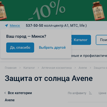
537-50-50
колл-центр A1, МТС, life:)
Минск
Ваш город — Минск?
Каталог
Пои
Да, спасибо
Выбрать другой
Акции
Скидки
Лекарственные и профилактиче
Главная
Каталог
Аптечная косметика
Avene
Защита о
Защита от солнца Avene
Все категории
По алфавиту
Цене
Avene