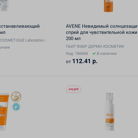
сстанавливающий
AVENE Невидимый солнцезащи
 мл
спрей для чувствительной кожи
200 мл
OSMETIQUE Laboratoires Dermatologiques Avene
ПЬЕР ФАБР ДЕРМО-КОСМЕТИК
личии
Код: 186068
В наличии
112.41 р.
от
АКЦИЯ