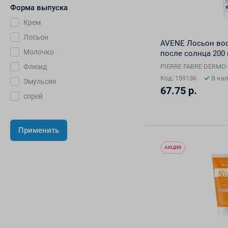
Форма выпуска
Крем
Лосьон
AVENE Лосьон во
Молочко
после солнца 200
PIERRE FABRE DERMO-C
Флюид
Код: 159136
В на
Эмульсия
67.75 р.
спрей
АКЦИЯ