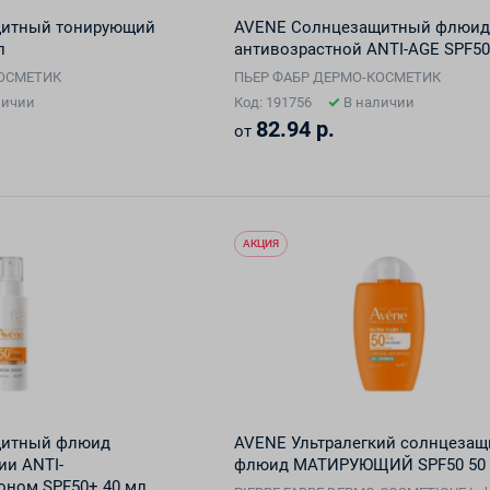
щитный тонирующий
AVENE Солнцезащитный флюид
л
антивозрастной ANTI-AGE SPF50
КОСМЕТИК
ПЬЕР ФАБР ДЕРМО-КОСМЕТИК
личии
Код: 191756
В наличии
82.94 р.
от
АКЦИЯ
щитный флюид
AVENE Ультралегкий солнцеза
ии ANTI-
флюид МАТИРУЮЩИЙ SPF50 50
оном SPF50+ 40 мл