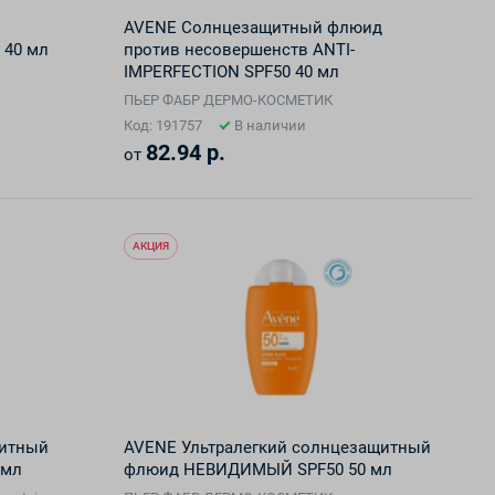
AVENE Солнцезащитный флюид
 40 мл
против несовершенств ANTI-
IMPERFECTION SPF50 40 мл
ПЬЕР ФАБР ДЕРМО-КОСМЕТИК
Код: 191757
В наличии
82.94 р.
от
АКЦИЯ
щитный
AVENE Ультралегкий солнцезащитный
 мл
флюид НЕВИДИМЫЙ SPF50 50 мл