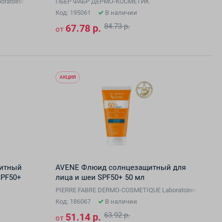
atoires Dermatologiques Avene
ПЬЕР ФАБР ДЕРМО-КОСМЕТИК
Код: 195061
В наличии
84.73 р.
67.78 р.
от
АКЦИЯ
щитный
AVENE Флюид солнцезащитный для
PF50+
лица и шеи SPF50+ 50 мл
PIERRE FABRE DERMO-COSMETIQUE Laboratoires Dermato
Код: 186067
В наличии
63.92 р.
51.14 р.
от