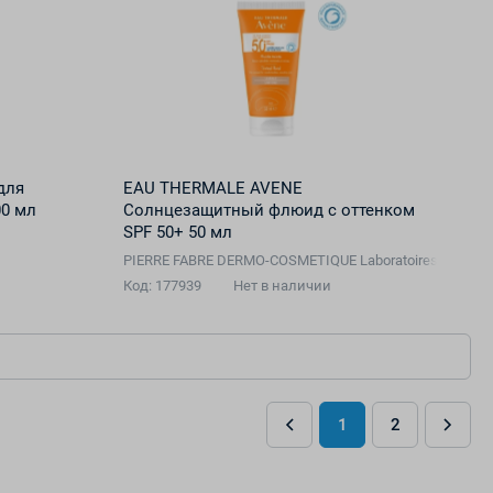
для
EAU THERMALE AVENE
00 мл
Cолнцезащитный флюид с оттенком
SPF 50+ 50 мл
PIERRE FABRE DERMO-COSMETIQUE Laboratoires Dermato
Код: 177939
Нет в наличии
1
2