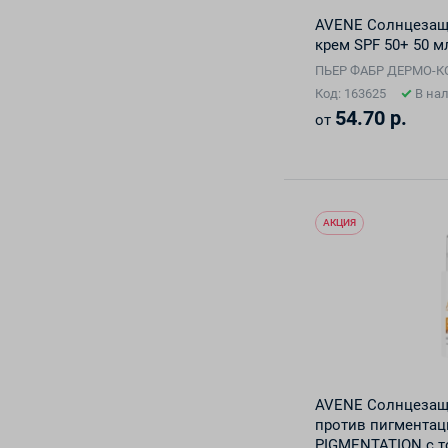
AVENE Солнцеза
крем SPF 50+ 50 м
ПЬЕР ФАБР ДЕРМО-
Код: 163625
В на
54.70 р.
от
АКЦИЯ
AVENE Солнцеза
против пигментац
PIGMENTATION с т