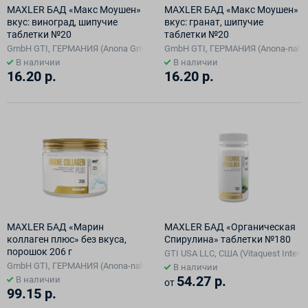
MAXLER БАД «Макс Моушен»
MAXLER БАД «Макс Моушен»
вкус: виноград, шипучие
вкус: гранат, шипучие
таблетки №20
таблетки №20
GmbH GTI, ГЕРМАНИЯ (Anona GmbH)
GmbH GTI, ГЕРМАНИЯ (Anona-nahrmi
В наличии
В наличии
16.20 р.
16.20 р.
MAXLER БАД «Марин
MAXLER БАД «Органическая
коллаген плюс» без вкуса,
Спирулина» таблетки №180
порошок 206 г
GTI USA LLC, США (Vitaquest Interna
GmbH GTI, ГЕРМАНИЯ (Anona-nahrmittel C.L. Schlobach GmbH)
В наличии
54.27 р.
В наличии
от
99.15 р.