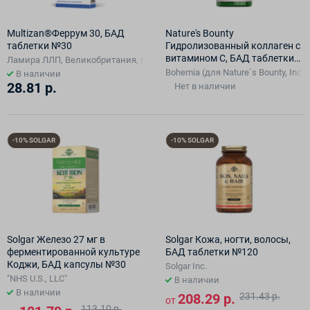
Multizan®Феррум 30, БАД
Nature's Bounty
таблетки №30
Гидролизованный коллаген с
витамином С, БАД таблетки
Ламира ЛЛП, Великобритания, произведено Квест Витаминз Мидл Ис
№90
Bohemia (для Nature`s Bounty, Inc)
В наличии
28.81 р.
Нет в наличии
-10% SOLGAR
-10% SOLGAR
Solgar Железо 27 мг в
Solgar Кожа, ногти, волосы,
ферментированной культуре
БАД таблетки №120
Коджи, БАД капсулы №30
Solgar Inc.
"NHS U.S., LLC"
В наличии
В наличии
208.29 р.
231.43 р.
от
113.10 р.