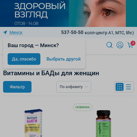
537-50-50
Минск
колл-центр A1, МТС, life:)
0
Ваш город — Минск?
Выбрать другой
Да, спасибо
БАДы
Витамины и БАДы для женщин
Фильтр
По алфавиту
НОВИНКА