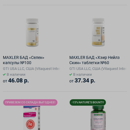
MAXLER БАД «Селен»
MAXLER БАД «Хэир Нейлз
капсулы №100
Скин» таблетки №60
GTI USA LLC, США (Vitaquest International LLC )
GTI USA LLC, США (Vitaquest Interna
В наличии
В наличии
46.08 р.
37.34 р.
от
от
ПРИВЕЗЕМ СО СКЛАДА ВЫГОДНЕЕ!
-15% NATURE'S BOUNTY