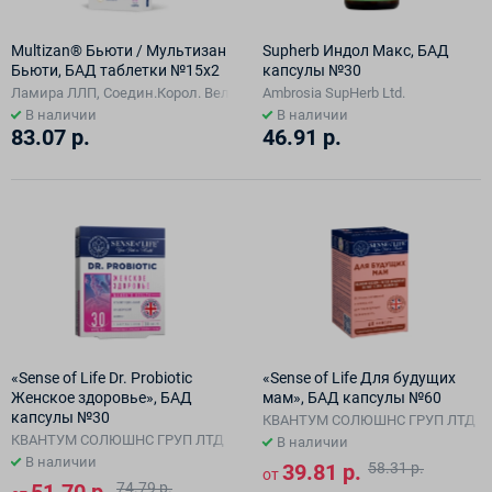
Multizan® Бьюти / Мультизан
Supherb Индол Макс, БАД
Бьюти, БАД таблетки №15х2
капсулы №30
Ламира ЛЛП, Соедин.Корол. Великобритании и Северн.Ирландии, про
Ambrosia SupHerb Ltd.
В наличии
В наличии
83.07 р.
46.91 р.
«Sense of Life Dr. Probiotic
«Sense of Life Для будущих
Женское здоровье», БАД
мам», БАД капсулы №60
капсулы №30
КВАНТУМ СОЛЮШНС ГРУП ЛТД
КВАНТУМ СОЛЮШНС ГРУП ЛТД
В наличии
В наличии
39.81 р.
58.31 р.
от
74.79 р.