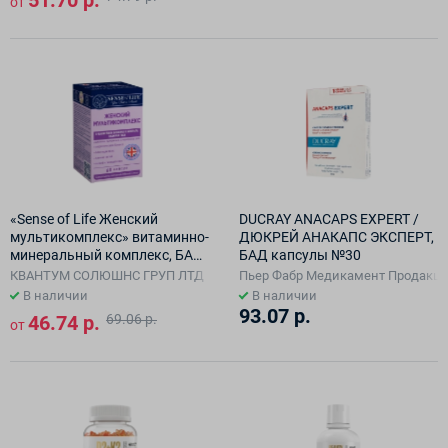
51.70 р.
от
«Sense of Life Женский
DUCRAY ANACAPS EXPERT /
мультикомплекс» витаминно-
ДЮКРЕЙ АНАКАПС ЭКСПЕРТ,
минеральный комплекс, БАД
БАД капсулы №30
капсулы №60
КВАНТУМ СОЛЮШНС ГРУП ЛТД
Пьер Фабр Медикамент Продакшн
В наличии
В наличии
93.07 р.
46.74 р.
69.06 р.
от