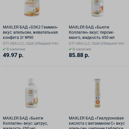
MAXLER БАД «D3K2 Гаммиз»
MAXLER БАД «Бьюти
вкус: апельсин, жевательная
Коллаген» вкус: персик-
конфета 2г №90
манго, жидкость 450 мл
GTI USA LLC, США (Vitaquest International LLC )
GTI USA LLC, США (Vitaquest Interna
В наличии
В наличии
49.97 р.
85.88 р.
MAXLER БАД «Бьюти
MAXLER БАД «Гиалуроновая
Коллаген» вкус: цитрус,
кислота с витамином С» вкус
жидкость 450 мл
апельсин, шипучие таблетки