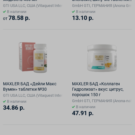
№20
GTI USA LLC, США (Vitaquest International LLC )
GmbH GTI, ГЕРМАНИЯ (Anona Gmb
В наличии
В наличии
78.58 р.
13.10 р.
от
MAXLER БАД «Дейли Макс
MAXLER БАД «Коллаген
Вумен» таблетки №30
Гидролизат» вкус: цитрус,
порошок 150 г
GTI USA LLC, США (Vitaquest International LLC )
GmbH GTI, ГЕРМАНИЯ (Anona-nahrmi
В наличии
34.86 р.
В наличии
47.91 р.