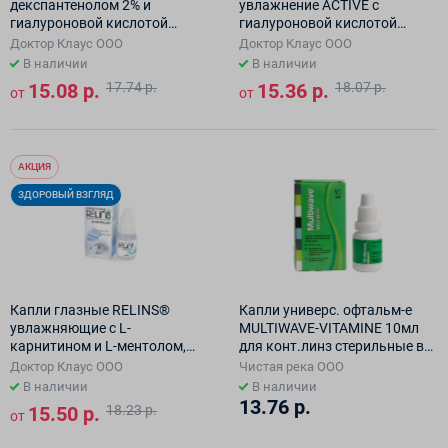
декспантенолом 2% и
увлажнение ACTIVE с
гиалуроновой кислотой
гиалуроновой кислотой
0,15%, объем 10 мл
0.41%, объем 10 мл
Доктор Клаус ООО
Доктор Клаус ООО
В наличии
В наличии
15.08 р.
17.74 р.
15.36 р.
18.07 р.
от
от
АКЦИЯ
ЗДОРОВЫЙ ВЗГЛЯД
Капли глазные RELINS®
Капли универс. офтальм-е
увлажняющие с L-
MULTIWAVE-VITAMINE 10мл
карнитином и L-ментолом,
для конт.линз стерильные во
объем 10 мл
флаконе вмест-ю 10мл
Доктор Клаус ООО
Чистая река ООО
В наличии
В наличии
13.76 р.
15.50 р.
18.23 р.
от