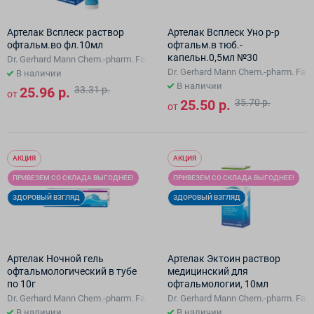
Артелак Всплеск раствор
Артелак Всплеск Уно р-р
офтальм.во фл.10мл
офтальм.в тюб.-
капельн.0,5мл №30
Dr. Gerhard Mann Chem.-pharm. Fabrik Gmbh
Dr. Gerhard Mann Chem.-pharm. Fab
В наличии
В наличии
25.96 р.
33.31 р.
от
25.50 р.
35.70 р.
от
АКЦИЯ
АКЦИЯ
ПРИВЕЗЕМ СО СКЛАДА ВЫГОДНЕЕ!
ПРИВЕЗЕМ СО СКЛАДА ВЫГОДНЕЕ!
ЗДОРОВЫЙ ВЗГЛЯД
ЗДОРОВЫЙ ВЗГЛЯД
Артелак Ночной гель
Артелак Эктоин раствор
офтальмологический в тубе
медицинский для
по 10г
офтальмологии, 10мл
Dr. Gerhard Mann Chem.-pharm. Fabrik Gmbh
Dr. Gerhard Mann Chem.-pharm. Fab
В наличии
В наличии