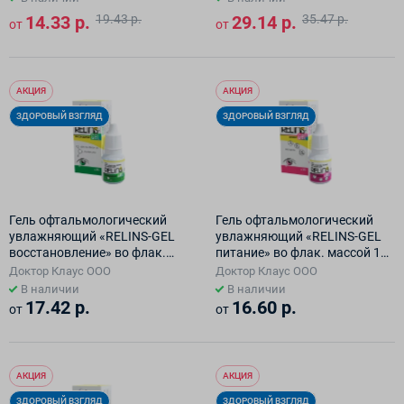
14.33 р.
19.43 р.
29.14 р.
35.47 р.
от
от
АКЦИЯ
АКЦИЯ
ЗДОРОВЫЙ ВЗГЛЯД
ЗДОРОВЫЙ ВЗГЛЯД
Гель офтальмологический
Гель офтальмологический
увлажняющий «RELINS-GEL
увлажняющий «RELINS-GEL
восстановление» во флак.
питание» во флак. массой 10
массой 10 г.
г.
Доктор Клаус ООО
Доктор Клаус ООО
В наличии
В наличии
17.42 р.
16.60 р.
от
от
АКЦИЯ
АКЦИЯ
ЗДОРОВЫЙ ВЗГЛЯД
ЗДОРОВЫЙ ВЗГЛЯД