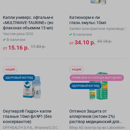
Капли универс. офтальм-е
Катионорм к-ли
«MULTIWAVE-TAURINE» (во
глазн.эмульс.10мл
флаконах объемом 15 мл)
Santen (контрактное производство 
Чистая река ООО
В наличии
В наличии
34.10 р.
39.18 р.
от
15.16 р.
17.83 р.
от
АКЦИЯ
АКЦИЯ
ЗДОРОВЫЙ ВЗГЛЯД
ПРИВЕЗЕМ СО СКЛАДА ВЫГОДНЕЕ!
ЗДОРОВЫЙ ВЗГЛЯД
Окутиарз® Гидро+ капли
Оптинол Защита от
глазные 10мл фл №1 (без
аллергенов (эктоин 2%)
консервантов)
раствор медицинский для
офтальмологии , 10 мл.
OFFHEALTH S.P.A., Италия/C.O.C. FARMACEUTICI S.R.L
Bitop AG (контр.пр-во Laboratoires