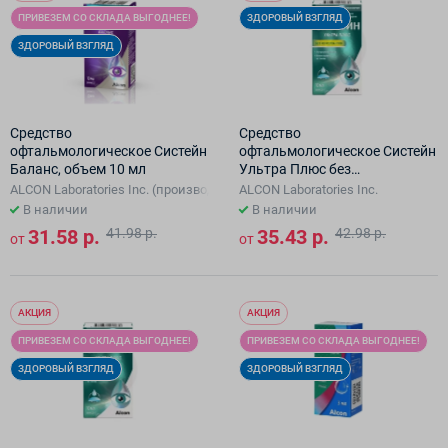
ПРИВЕЗЕМ СО СКЛАДА ВЫГОДНЕЕ!
ЗДОРОВЫЙ ВЗГЛЯД
ЗДОРОВЫЙ ВЗГЛЯД
Средство
Средство
офтальмологическое Систейн
офтальмологическое Систейн
Баланс, объем 10 мл
Ультра Плюс без
консервантов ( 10 мл)
ALCON Laboratories Inc. (производ-я площадка: Alcon Singapore Manufactu
ALCON Laboratories Inc.
В наличии
В наличии
31.58 р.
41.98 р.
35.43 р.
42.98 р.
от
от
АКЦИЯ
АКЦИЯ
ПРИВЕЗЕМ СО СКЛАДА ВЫГОДНЕЕ!
ПРИВЕЗЕМ СО СКЛАДА ВЫГОДНЕЕ!
ЗДОРОВЫЙ ВЗГЛЯД
ЗДОРОВЫЙ ВЗГЛЯД