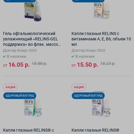
Гель офтальмологический
Капли глазные RELINS с
увлажняющий «RELINS-GEL
витаминами A, E, B6, объем 10
поддержка» во флак. массой
мл
10 г.
Доктор Клаус ООО
Доктор Клаус ООО
В наличии
В наличии
16.05 р.
18.88 р.
15.50 р.
18.23 р.
от
от
АКЦИЯ
АКЦИЯ
ЗДОРОВЫЙ ВЗГЛЯД
ЗДОРОВЫЙ ВЗГЛЯД
Капли глазные RELINS® с
Капли глазные RELINS®