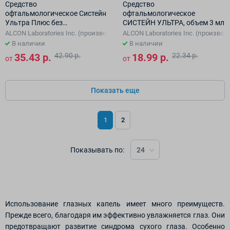
Средство
Средство
офтальмологическое Систейн
офтальмологическое
Ультра Плюс без
СИСТЕЙН УЛЬТРА, объем 3 мл
консервантов ( 10 мл)
ALCON Laboratories Inc. (производ-я площадка: Alcon Singapore Manufactu
ALCON Laboratories Inc. (производ
В наличии
В наличии
35.43 р.
42.90 р.
18.99 р.
22.34 р.
от
от
Показать еще
1
2
Показывать по:
24
Использование глазных капель имеет много преимуществ.
Прежде всего, благодаря им эффективно увлажняется глаз. Они
предотвращают развитие синдрома сухого глаза. Особенно