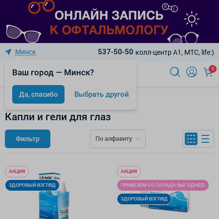
537-50-50
Минск
колл-центр A1, МТС, life:)
0
Ваш город — Минск?
Выбрать другой
Да, спасибо
Оптика
Капли и гели для глаз
Фильтр
По алфавиту
АКЦИЯ
АКЦИЯ
ЗДОРОВЫЙ ВЗГЛЯД
ПРИВЕЗЕМ СО СКЛАДА ВЫГОДНЕЕ!
ЗДОРОВЫЙ ВЗГЛЯД