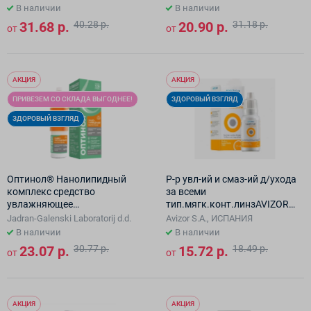
В наличии
В наличии
31.68 р.
40.28 р.
20.90 р.
31.18 р.
от
от
АКЦИЯ
АКЦИЯ
ПРИВЕЗЕМ СО СКЛАДА ВЫГОДНЕЕ!
ЗДОРОВЫЙ ВЗГЛЯД
ЗДОРОВЫЙ ВЗГЛЯД
Оптинол® Нанолипидный
Р-р увл-ий и смаз-ий д/ухода
комплекс средство
за всеми
увлажняющее
тип.мягк.конт.линзAVIZOR
офтальмологическое,10мл
MOISTURE
Jadran-Galenski Laboratorij d.d.
Avizor S.A., ИСПАНИЯ
LACRIFRESH(фл,мл15)
В наличии
В наличии
23.07 р.
30.77 р.
15.72 р.
18.49 р.
от
от
АКЦИЯ
АКЦИЯ