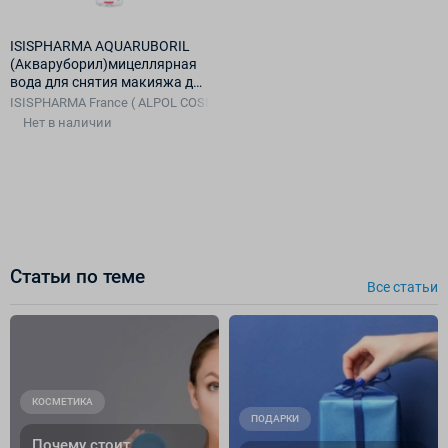
ISISPHARMA AQUARUBORIL
(Акваруборил)мицеллярная
вода для снятия макияжа для
чувствительной и склонной к
ISISPHARMA France ( ALPOL COSMETIQUE )
покраснению кожи,250 мл
Нет в наличии
Статьи по теме
Все cтатьи
КОСМЕТИКА
ПОДАРКИ
Почему стоит