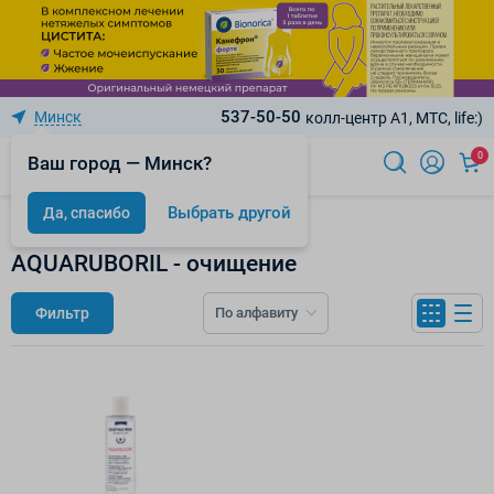
537-50-50
Минск
колл-центр A1, МТС, life:)
0
Ваш город — Минск?
Выбрать другой
Да, спасибо
ISISPHARMA
AQUARUBORIL - очищение
Фильтр
По алфавиту