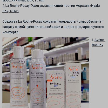
морщин «Hyalu B5», 15 мл
4.
La Roche-Posay. Уход увлажняющий против морщин «Hyalu
B5», 40 мл
Средства La Roche-Posay сохранят молодость кожи, обеспечат
защиту самой чувствительной кожи и надолго подарят чувство
комфорта.
1.
Avène.
Лосьон