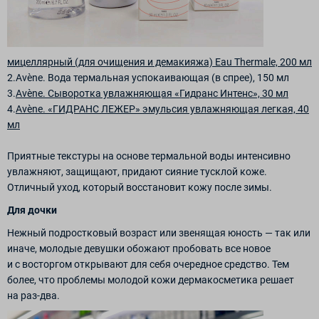
мицеллярный (для очищения и демакияжа) Eau Thermale, 200 мл
2.Avène. Вода термальная успокаивающая (в спрее), 150 мл
3.
Avène. Сыворотка увлажняющая «Гидранс Интенс», 30 мл
4.
Avène. «ГИДРАНС ЛЕЖЕР» эмульсия увлажняющая легкая, 40
мл
Приятные текстуры на основе термальной воды интенсивно
увлажняют, защищают, придают сияние тусклой коже.
Отличный уход, который восстановит кожу после зимы.
Для дочки
Нежный подростковый возраст или звенящая юность — так или
иначе, молодые девушки обожают пробовать все новое
и с восторгом открывают для себя очередное средство. Тем
более, что проблемы молодой кожи дермакосметика решает
на раз-два.