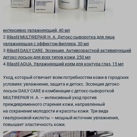
интенсивно увлажняющий, 40 мл
2.
Rilastil MULTIREPAIR H. A. Детокс-сыворотка для лица
увлажняющая с эффектом филлера, 30 мл
3.
Rilastil DAILY CARE. Эссенция. Антивозрастной активирующий
детокс-лосьон для всех типов кожи, 250 мл
4.
Rilastil AQUA. Увлажняющий крем для контура глаз, 15 мл
Уход, который отвечает всем потребностям кожи в городских
условиях: увлажнение, защита и детокс. Эссенция детокс-
лосьон DAILY CARE в комбинации с детокс-сывороткой
MULTIREPAIR H. A. — интенсивный уход против
преждевременного старения кожи, направленный
на сохранение молодости и красоты кожи. Три вида
гиалуроновой кислоты — мощный источник увлажнения,
повышает эластичность кожи.