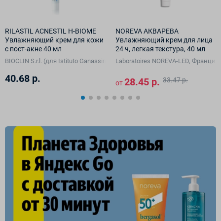
RILASTIL ACNESTIL H-BIOME
NOREVA АКВАРЕВА
Увлажняющий крем для кожи
Увлажняющий крем для лица
с пост-акне 40 мл
24 ч, легкая текстура, 40 мл
A Vision GmbH, Германия)
BIOCLIN S.r.l. (для Istituto Ganassini S.p.A. di Ricerche Biochimiche, Италия)
Laboratoires NOREVA-LED, Франция
40.68 р.
28.45 р.
33.47 р.
от