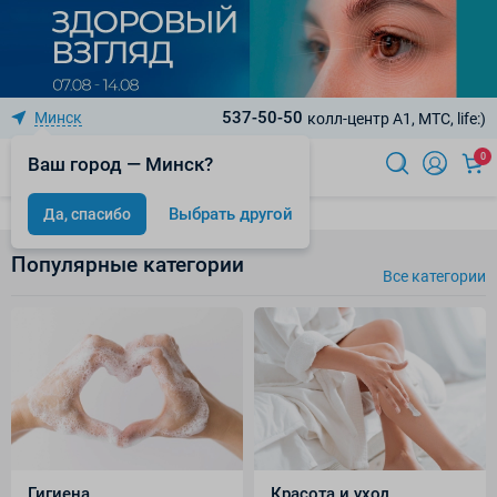
537-50-50
Минск
колл-центр A1, МТС, life:)
0
Ваш город — Минск?
Выбрать другой
Да, спасибо
Популярные категории
Все категории
Гигиена
Красота и уход