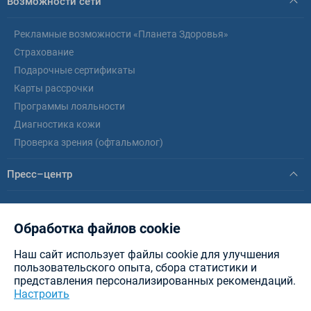
Возможности сети
Рекламные возможности «Планета Здоровья»
Страхование
Подарочные сертификаты
Карты рассрочки
Программы лояльности
Диагностика кожи
Проверка зрения (офтальмолог)
Пресс–центр
Новости
Статьи
Обработка файлов cookie
Наш сайт использует файлы cookie для улучшения
© healthplanet.by, 2026 .
ИООО «Интерфармакс»
Планета Здоровья - аптеки в
пользовательского опыта, сбора статистики и
Минске, Витебске, Бресте, Гомеле, Могилеве, Гродно и других городах РБ.
представления персонализированных рекомендаций.
Разработка сайта — New IT
Настроить