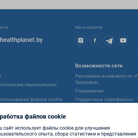
очта
Мы в соцсетях
healthplanet.by
Возможности сети
т
Рекламные возможности «
Здоровья»
отношении персональных
Страхование
пользования файлов cookie
Подарочные сертификаты
сия на обработку
Карты рассрочки
ых данных
работка файлов cookie
Программы лояльности
ребителю
Диагностика кожи
 сайт использует файлы cookie для улучшения
ьзовательского опыта, сбора статистики и представления
Проверка зрения (офтальмо