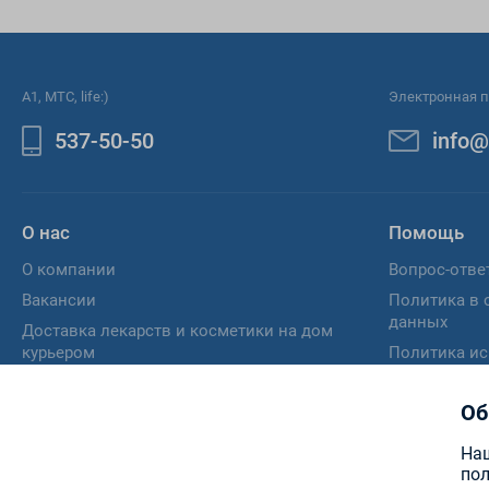
A1, МТС, life:)
Электронная п
537-50-50
info@
О нас
Помощь
О компании
Вопрос-отве
Вакансии
Политика в 
данных
Доставка лекарств и косметики на дом
курьером
Политика ис
Отзыв согла
персональн
Об
Памятка пот
Наш
пол