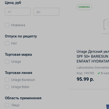
Цена, руб
НОВИНКА
от
до
Новинка
Отпуск по рецепту
Нет
Uriage Детский у
Торговая марка
SPF 50+ BARIESUN
ENFANT HYDRATAN
Uriage
Laboratoires Dermatolo
Торговая линия
Код: 195793
В на
95.99 р.
Uriage Bariesun
Uriage Bebe
Область применения
Лицо