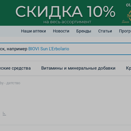
Наши аптеки
Новости
Бренды
Статьи
Прогр
ск, например
BIOVI Sun
L'Erbolario
ские средства
Витамины и минеральные добавки
Кр
by - детство