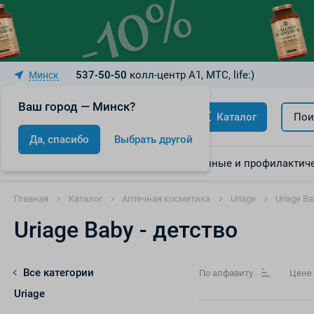
537-50-50
колл-центр A1, МТС, life:)
Минск
Ваш город — Минск?
Каталог
Пои
Да, спасибо
Выбрать другой
Акции
Скидки
Лекарственные и профилактиче
Главная
Каталог
Аптечная косметика
Uriage
Uriage Ba
Uriage Baby - детство
Все категории
По алфавиту
Цене
Uriage