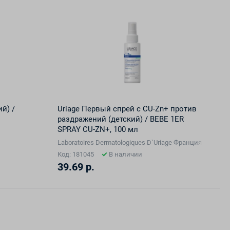
й) /
Uriage Первый спрей с CU-Zn+ против
раздражений (детский) / BEBE 1ER
SPRAY CU-ZN+, 100 мл
Laboratoires Dermatologiques D`Uriage Франция (завод 
Код: 181045
В наличии
39.69 р.