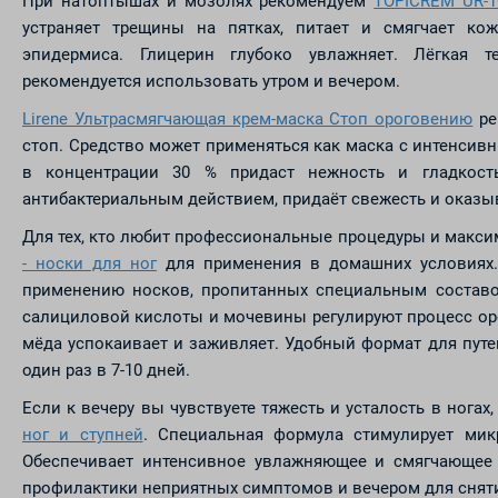
При натоптышах и мозолях рекомендуем
TOPICREM UR-1
устраняет трещины на пятках, питает и смягчает ко
эпидермиса. Глицерин глубоко увлажняет. Лёгкая т
рекомендуется использовать утром и вечером.
Lirene Ультрасмягчающая крем-маска Стоп ороговению
ре
стоп. Средство может применяться как маска с интенсив
в концентрации 30 % придаст нежность и гладкость
антибактериальным действием, придаёт свежесть и оказы
Для тех, кто любит профессиональные процедуры и макс
- носки для ног
для применения в домашних условиях.
применению носков, пропитанных специальным состав
салициловой кислоты и мочевины регулируют процесс орог
мёда успокаивает и заживляет. Удобный формат для пут
один раз в 7-10 дней.
Если к вечеру вы чувствуете тяжесть и усталость в ногах
ног и ступней
. Специальная формула стимулирует мик
Обеспечивает интенсивное увлажняющее и смягчающее 
профилактики неприятных симптомов и вечером для снят