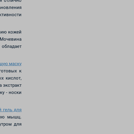
й отлично
ановления
ктивности
нию кожей
. Мочевина
 обладает
щую маску
готовых к
х кислот,
а экстракт
у - носки
й гель для
нию мышц.
утром для