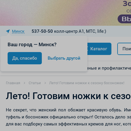
537-50-50
колл-центр A1, МТС, life:)
Минск
Ваш город — Минск?
Каталог
Пои
Да, спасибо
Выбрать другой
Акции
Скидки
Лекарственные и профилактиче
Главная
Статьи
Лето! Готовим ножки к сезону босоножек!
Лето! Готовим ножки к сез
Не секрет, что женский пол обожает красивую обувь. Им
туфель и босоножек официально открыт! Осталось дело з
для вас подборку самых эффективных кремов для ног, кот