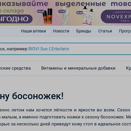
Наши аптеки
Новости
Бренды
Статьи
Прогр
ск, например
BIOVI Sun
L'Erbolario
ские средства
Витамины и минеральные добавки
Кр
ону босоножек!
енно летом нам хочется лёгкости и яркости во всем. Сезо
а малым, а именно подготовить ножки к сезону босоножек. 
орые за несколько дней приведут кожу стоп в идеальное сос