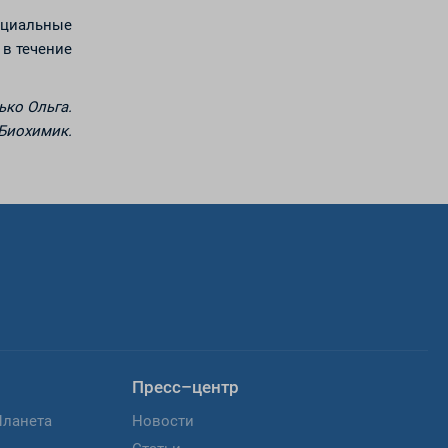
ециальные
 в течение
ько Ольга.
 Биохимик.
Пресс–центр
Планета
Новости