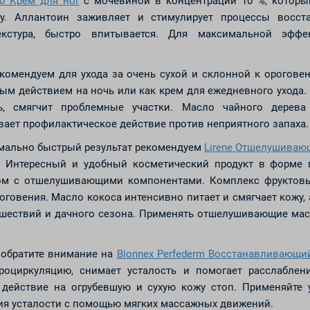
0 Крем для ног
с мочевиной в концентрации 10 %, которы
жу. Аллантоин заживляет и стимулирует процессы восст
екстура, быстро впитывается. Для максимальной эффе
комендуем для ухода за очень сухой и склонной к орогове
ным действием на ночь или как крем для ежедневного ухода
, смягчит проблемные участки. Масло чайного дерева
вает профилактическое действие против неприятного запаха.
имально быстрый результат рекомендуем
Lirene Отшелушиваю
 Интересный и удобный косметический продукт в форме 
ом с отшелушивающими компонентами. Комплекс фруктовы
овения. Масло кокоса интенсивно питает и смягчает кожу, 
ешествий и дачного сезона. Применять отшелушивающие маск
, обратите внимание на
Bionnex Perfederm Восстанавливающи
роциркуляцию, снимает усталость и помогает расслабле
действие на огрубевшую и сухую кожу стоп. Применяйте 
ия усталости с помощью мягких массажных движений.