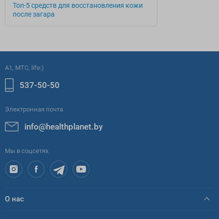
Топ-5 средств для восстановления кожи
после загара
A1, МТС, life:)
537-50-50
Электронная почта
info@healthplanet.by
Мы в соцсетях
О нас