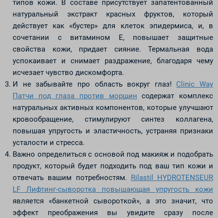
типов кожи. В составе присутствует запатентованный
натуральный экстракт красных фруктов, который
действует как «бустер» для клеток эпидермиса, и, в
сочетании с витамином Е, повышает защитные
свойства кожи, придает сияние. Термальная вода
успокаивает и снимает раздражение, благодаря чему
исчезает чувство дискомфорта.
И не забывайте про область вокруг глаз!
Clinic Way
Патчи под глаза против морщин
содержат комплекс
натуральных активных компонентов, которые улучшают
кровообращение, стимулируют синтез коллагена,
повышая упругость и эластичность, устраняя признаки
усталости и стресса.
Важно определиться с основой под макияж и подобрать
продукт, который будет подходить под ваш тип кожи и
отвечать вашим потребностям.
Rilastil HYDROTENSEUR
LF Лифтинг-сыворотка повышающая упругость кожи
является «банкетной сывороткой», а это значит, что
эффект преображения вы увидите сразу после