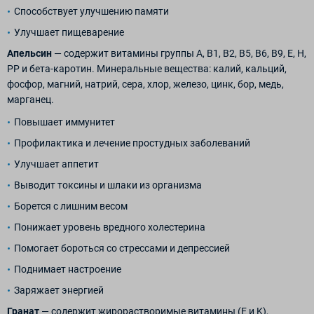
Способствует улучшению памяти
Улучшает пищеварение
Апельсин
— содержит витамины группы А, В1, В2, В5, В6, В9, Е, H,
PP и бета-каротин. Минеральные вещества: калий, кальций,
фосфор, магний, натрий, сера, хлор, железо, цинк, бор, медь,
марганец.
Повышает иммунитет
Профилактика и лечение простудных заболеваний
Улучшает аппетит
Выводит токсины и шлаки из организма
Борется с лишним весом
Понижает уровень вредного холестерина
Помогает бороться со стрессами и депрессией
Поднимает настроение
Заряжает энергией
Гранат
— содержит жирорастворимые витамины (E и K),