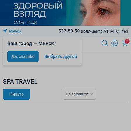
537-50-50
Минск
колл-центр A1, МТС, life:)
0
Ваш город — Минск?
Выбрать другой
Да, спасибо
Бренды
SPA TRAVEL
Фильтр
По алфавиту
К сожалению, по вашему запросу нет товаров