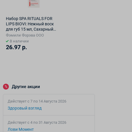
Набор SPA RITUALS FOR
LIPS BIOVI: Нежный воск
для губ 15 мл, Сахарный
скраб для губ 15 г,
Фэмили Форэва ООО
Восстанавливающий
В наличии
бальзам-маска для губ 15
26.97 р.
мл
Другие акции
%
Действует c 7 по 14 Августа 2026
Здоровый взгляд
Действует c 4 по 31 Августа 2026
Лови Момент