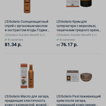
L'Erbolario Cолнцезащитный
L'Erbolario Крем для
спрей с аргановым маслом
суперзагара с морковью,
и экстрактом ягоды Годжи
чашечками грецкого ореха
SPF 30 150 мл
и алоэ 200 мл
L'Erbolario Societа Benefit S.r.l.
L'Erbolario Societа Benefit S.r.l.
В наличии
В наличии
81.34 р.
76.17 р.
от
L'Erbolario Масло для загара,
L'Erbolario Разглаживающий
придающее эластичность
крем после загара,
коже с календулой, жожоба
придающий коже сияние