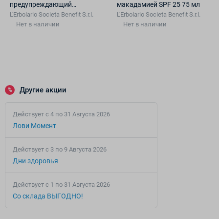
предупреждающий
макадамией SPF 25 75 мл
старение с антивозрастным
L'Erbolario Societа Benefit S.r.l.
L'Erbolario Societа Benefit S.r.l.
действием SPF 20 125 мл
Нет в наличии
Нет в наличии
Другие акции
%
Действует c 4 по 31 Августа 2026
Лови Момент
Действует c 3 по 9 Августа 2026
Дни здоровья
Действует c 1 по 31 Августа 2026
Со склада ВЫГОДНО!