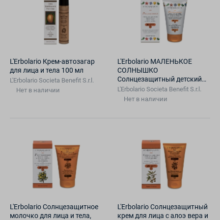
L'Erbolario Крем-автозагар
L'Erbolario МАЛЕНЬКОЕ
для лица и тела 100 мл
СОЛНЫШКО
Солнцезащитный детский
L'Erbolario Societа Benefit S.r.l.
крем для лица и тела SPF 30
L'Erbolario Societа Benefit S.r.l.
Нет в наличии
125 мл
Нет в наличии
L'Erbolario Солнцезащитное
L'Erbolario Солнцезащитный
молочко для лица и тела,
крем для лица с алоэ вера и