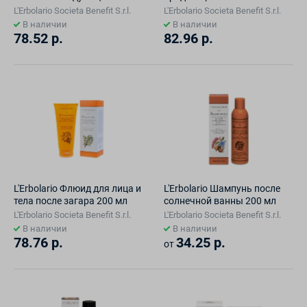
и чашечками грецкого
200 мл
L'Erbolario Societа Benefit S.r.l.
L'Erbolario Societа Benefit S.r.l.
ореха SPF 6 100 мл
В наличии
В наличии
78.52 р.
82.96 р.
L'Erbolario Флюид для лица и
L'Erbolario Шампунь после
тела после загара 200 мл
солнечной ванны 200 мл
L'Erbolario Societа Benefit S.r.l.
L'Erbolario Societа Benefit S.r.l.
В наличии
В наличии
78.76 р.
34.25 р.
от