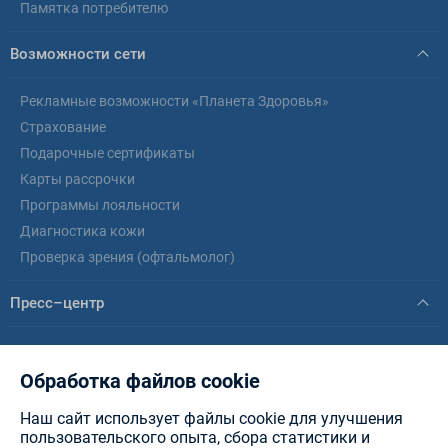
Памятка потребителю
Возможности сети
Рекламные возможности «Планета Здоровья»
Страхование
Подарочные сертификаты
Карты рассрочки
Программы лояльности
Диагностика кожи
Проверка зрения (офтальмолог)
Пресс–центр
Новости
Статьи
Обработка файлов cookie
Наш сайт использует файлы cookie для улучшения
© healthplanet.by, 2026 .
ИООО «Интерфармакс»
Планета Здоровья - аптеки в
пользовательского опыта, сбора статистики и