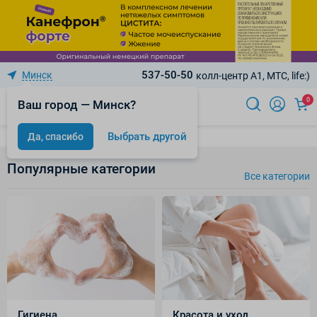
537-50-50
Минск
колл-центр A1, МТС, life:)
0
Ваш город — Минск?
Выбрать другой
Да, спасибо
Популярные категории
Все категории
Гигиена
Красота и уход