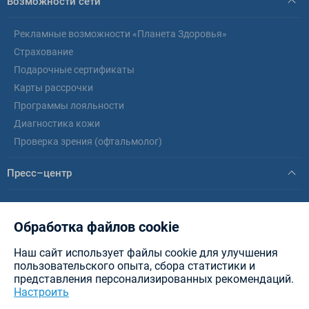
Возможности сети
Рекламные возможности «Планета Здоровья»
Страхование
Подарочные сертификаты
Карты рассрочки
Программы лояльности
Диагностика кожи
Проверка зрения (офтальмолог)
Пресс–центр
Новости
Статьи
Обработка файлов cookie
Наш сайт использует файлы cookie для улучшения
© healthplanet.by, 2026 .
ИООО «Интерфармакс»
Планета Здоровья - аптеки в
пользовательского опыта, сбора статистики и
Минске, Витебске, Бресте, Гомеле, Могилеве, Гродно и других городах РБ.
представления персонализированных рекомендаций.
Разработка сайта — New IT
Настроить