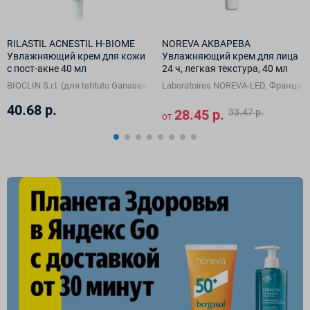
RILASTIL ACNESTIL H-BIOME
NOREVA АКВАРЕВА
Увлажняющий крем для кожи
Увлажняющий крем для лица
с пост-акне 40 мл
24 ч, легкая текстура, 40 мл
A Vision GmbH, Германия)
BIOCLIN S.r.l. (для Istituto Ganassini S.p.A. di Ricerche Biochimiche, Италия)
Laboratoires NOREVA-LED, Франция
40.68 р.
28.45 р.
33.47 р.
от