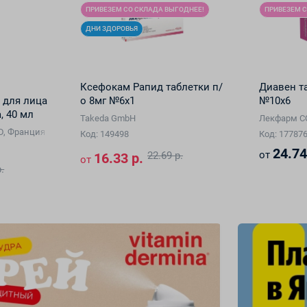
ПРИВЕЗЕМ СО СКЛАДА ВЫГОДНЕЕ!
ПРИВЕЗЕМ С
ДНИ ЗДОРОВЬЯ
Ксефокам Рапид таблетки п/
Диавен т
 для лица
о 8мг №6х1
№10х6
а, 40 мл
Takeda GmbH
Лекфарм 
талия)
ED, Франция
Код: 149498
Код: 17787
24.74
от
22.69 р.
16.33 р.
от
.