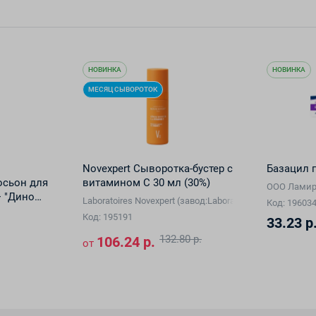
НОВИНКА
НОВИНКА
МЕСЯЦ СЫВОРОТОК
Novexpert Сыворотка-бустер с
Базацил г
осьон для
витамином С 30 мл (30%)
ООО Ламир
+ "Дино
Laboratoires Novexpert (завод:Laboratoires Blc Thalgo C
Код: 19603
Код: 195191
33.23 р
132.80 р.
106.24 р.
от