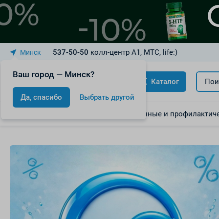
537-50-50
колл-центр A1, МТС, life:)
Минск
Ваш город — Минск?
Каталог
Пои
Да, спасибо
Выбрать другой
Акции
Скидки
Лекарственные и профилактиче