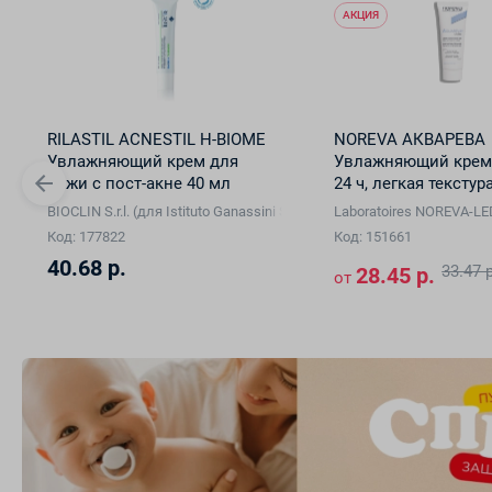
АКЦИЯ
RILASTIL ACNESTIL H-BIOME
NOREVA АКВАРЕВА
Увлажняющий крем для
Увлажняющий крем
кожи с пост-акне 40 мл
24 ч, легкая текстур
A Vision GmbH, Германия)
BIOCLIN S.r.l. (для Istituto Ganassini S.p.A. di Ricerche Biochimiche, И
Laboratoires NOREVA-L
Код: 177822
Код: 151661
40.68 р.
33.47 р
28.45 р.
от