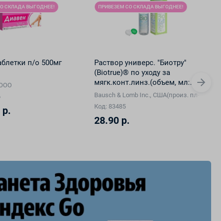
О СКЛАДА ВЫГОДНЕЕ!
ПРИВЕЗЕМ СО СКЛАДА ВЫГОДНЕЕ!
аблетки п/о 500мг
Раствор универс. "Биотру"
(Biotrue)® по уходу за
мягк.конт.линз.(объем, мл:
СООО
300)
Bausch & Lomb Inc., США(произ. пл-ка:Ba
6
Код: 83485
 р.
28.90 р.