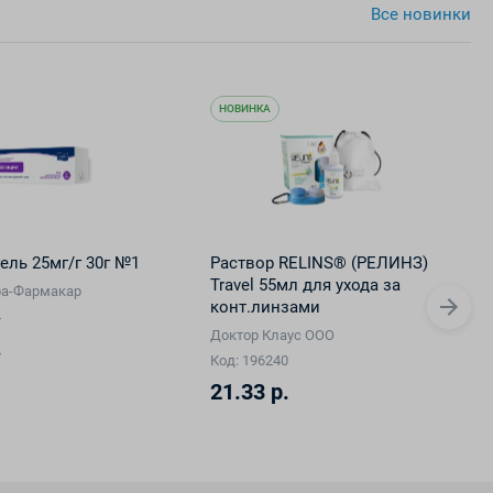
Все новинки
НОВИНКА
ель 25мг/г 30г №1
Раствор RELINS® (РЕЛИНЗ)
Travel 55мл для ухода за
а-Фармакар
конт.линзами
osmetic)
4
Доктор Клаус ООО
.
Код: 196240
21.33 р.