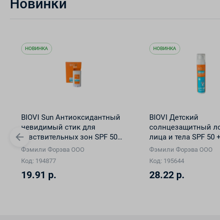
Новинки
НОВИНКА
НОВИНКА
BIOVI Sun Антиоксидантный
BIOVI Детский
невидимый стик для
солнцезащитный л
чувствительных зон SPF 50+,
лица и тела SPF 50 
14 г
Защита" 100 мл
Фэмили Форэва ООО
Фэмили Форэва ООО
Код: 194877
Код: 195644
19.91 р.
28.22 р.