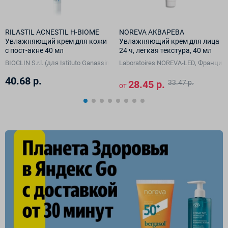
RILASTIL ACNESTIL H-BIOME
NOREVA АКВАРЕВА
Увлажняющий крем для кожи
Увлажняющий крем для лица
с пост-акне 40 мл
24 ч, легкая текстура, 40 мл
A Vision GmbH, Германия)
BIOCLIN S.r.l. (для Istituto Ganassini S.p.A. di Ricerche Biochimiche, Италия)
Laboratoires NOREVA-LED, Франция
40.68 р.
28.45 р.
33.47 р.
от