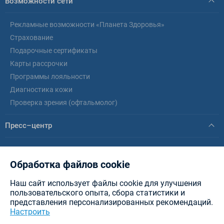
Возможности сети
Рекламные возможности «Планета Здоровья»
Страхование
Подарочные сертификаты
Карты рассрочки
Программы лояльности
Диагностика кожи
Проверка зрения (офтальмолог)
Пресс–центр
Новости
Статьи
Обработка файлов cookie
Наш сайт использует файлы cookie для улучшения
© healthplanet.by, 2026 .
ИООО «Интерфармакс»
Планета Здоровья - аптеки в
пользовательского опыта, сбора статистики и
Минске, Витебске, Бресте, Гомеле, Могилеве, Гродно и других городах РБ.
представления персонализированных рекомендаций.
Разработка сайта — New IT
Настроить