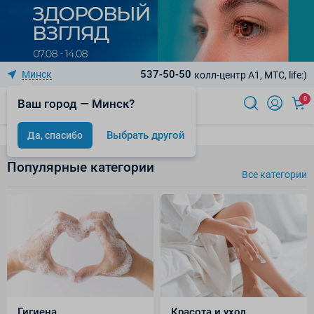
537-50-50
Минск
колл-центр A1, МТС, life:)
0
Ваш город — Минск?
Выбрать другой
Да, спасибо
Популярные категории
Все категории
Гигиена
Красота и уход