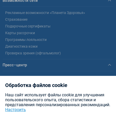
Возможности сети
Рекламные возможности «Планета Здоровья»
Страхование
Подарочные сертификаты
Карты рассрочки
Программы лояльности
Диагностика кожи
Проверка зрения (офтальмолог)
Пресс–центр
Новости
Статьи
Обработка файлов cookie
Наш сайт использует файлы cookie для улучшения
© healthplanet.by, 2026 .
ИООО «Интерфармакс»
Планета Здоровья - аптеки в
пользовательского опыта, сбора статистики и
Минске, Витебске, Бресте, Гомеле, Могилеве, Гродно и других городах РБ.
представления персонализированных рекомендаций.
Разработка сайта — New IT
Настроить