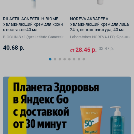
RILASTIL ACNESTIL H-BIOME
NOREVA АКВАРЕВА
Увлажняющий крем для кожи
Увлажняющий крем для лица
с пост-акне 40 мл
24 ч, легкая текстура, 40 мл
A Vision GmbH, Германия)
BIOCLIN S.r.l. (для Istituto Ganassini S.p.A. di Ricerche Biochimiche, Италия)
Laboratoires NOREVA-LED, Франция
40.68 р.
28.45 р.
33.47 р.
от