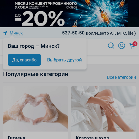
537-50-50
Минск
колл-центр A1, МТС, life:)
0
Ваш город — Минск?
Выбрать другой
Да, спасибо
Популярные категории
Все категории
Гигиена
Красота и уход