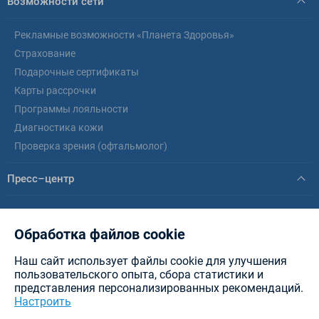
Возможности сети
Рекламные возможности «Планета Здоровья»
Страхование
Подарочные сертификаты
Карты рассрочки
Программы лояльности
Диагностика кожи
Проверка зрения (офтальмолог)
Пресс–центр
Новости
Статьи
Обработка файлов cookie
Наш сайт использует файлы cookie для улучшения
© healthplanet.by, 2026 .
ИООО «Интерфармакс»
Планета Здоровья - аптеки в
пользовательского опыта, сбора статистики и
Минске, Витебске, Бресте, Гомеле, Могилеве, Гродно и других городах РБ.
представления персонализированных рекомендаций.
Разработка сайта — New IT
Настроить