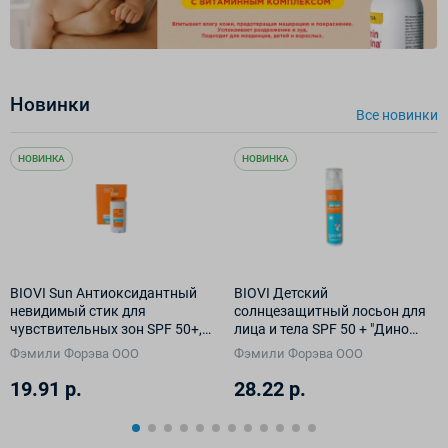
Новинки
Все новинки
НОВИНКА
НОВИНКА
BIOVI Sun Антиоксидантный
BIOVI Детский
невидимый стик для
солнцезащитный лосьон для
чувствительных зон SPF 50+,
лица и тела SPF 50 + "Дино
14 г
Защита" 100 мл
Фэмили Форэва ООО
Фэмили Форэва ООО
19.91 р.
28.22 р.