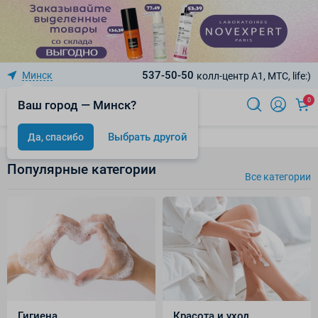
537-50-50
Минск
колл-центр A1, МТС, life:)
0
Ваш город — Минск?
Выбрать другой
Да, спасибо
Популярные категории
Все категории
Гигиена
Красота и уход