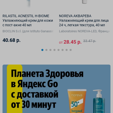
RILASTIL ACNESTIL H-BIOME
NOREVA АКВАРЕВА
Увлажняющий крем для кожи
Увлажняющий крем для лица
с пост-акне 40 мл
24 ч, легкая текстура, 40 мл
A Vision GmbH, Германия)
BIOCLIN S.r.l. (для Istituto Ganassini S.p.A. di Ricerche Biochimiche, Италия)
Laboratoires NOREVA-LED, Франция
40.68 р.
28.45 р.
33.47 р.
от