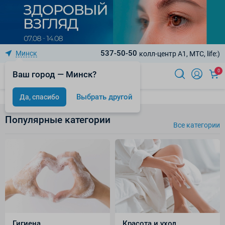
537-50-50
Минск
колл-центр A1, МТС, life:)
0
Ваш город — Минск?
Выбрать другой
Да, спасибо
Популярные категории
Все категории
Гигиена
Красота и уход