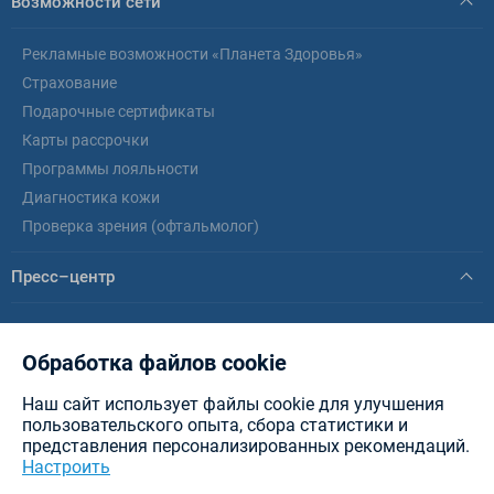
Возможности сети
Рекламные возможности «Планета Здоровья»
Страхование
Подарочные сертификаты
Карты рассрочки
Программы лояльности
Диагностика кожи
Проверка зрения (офтальмолог)
Пресс–центр
Новости
Статьи
Обработка файлов cookie
Наш сайт использует файлы cookie для улучшения
© healthplanet.by, 2026 .
ИООО «Интерфармакс»
Планета Здоровья - аптеки в
пользовательского опыта, сбора статистики и
Минске, Витебске, Бресте, Гомеле, Могилеве, Гродно и других городах РБ.
представления персонализированных рекомендаций.
Разработка сайта — New IT
Настроить