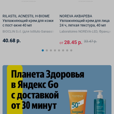
RILASTIL ACNESTIL H-BIOME
NOREVA АКВАРЕВА
Увлажняющий крем для кожи
Увлажняющий крем для лица
с пост-акне 40 мл
24 ч, легкая текстура, 40 мл
A Vision GmbH, Германия)
BIOCLIN S.r.l. (для Istituto Ganassini S.p.A. di Ricerche Biochimiche, Италия)
Laboratoires NOREVA-LED, Франция
40.68 р.
28.45 р.
33.47 р.
от