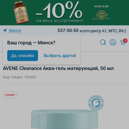
537-50-50
Минск
колл-центр A1, МТС, life:)
0
Ваш город — Минск?
Выбрать другой
Да, спасибо
Cleanance - жирная кожа, акне
AVENE Cleanance Аква-гель матирующий, 50 мл
Код товара: 180450
АКЦИЯ