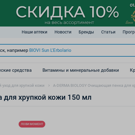
Наши аптеки
Новости
Бренды
Статьи
Прогр
ск, например
BIOVI Sun
L'Erbolario
ские средства
Витамины и минеральные добавки
Кр
й уход для хрупкой кожи
A-DERMA BIOLOGY Очищающая пенка для хр
для хрупкой кожи 150 мл
ЛОВИ МОМЕНТ