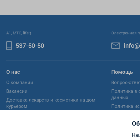
A1, МТС, life:)
Электронная п
537-50-50
info@
О нас
Помощь
О компании
Вопрос-отве
Вакансии
Политика в 
данных
Доставка лекарств и косметики на дом
курьером
Политика ис
Отзыв согла
персональн
Об
Памятка пот
Наш