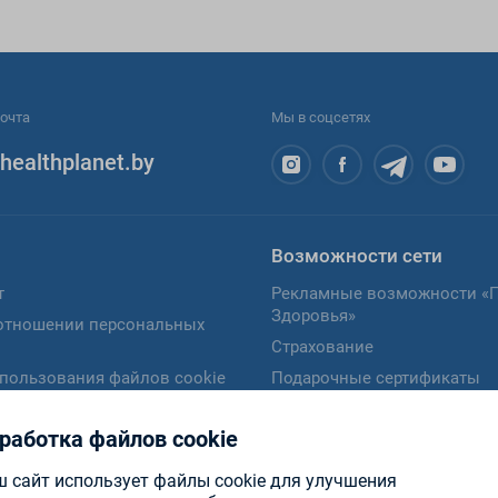
очта
Мы в соцсетях
healthplanet.by
Возможности сети
т
Рекламные возможности «
Здоровья»
отношении персональных
Страхование
пользования файлов cookie
Подарочные сертификаты
сия на обработку
Карты рассрочки
ых данных
работка файлов cookie
Программы лояльности
ребителю
Диагностика кожи
 сайт использует файлы cookie для улучшения