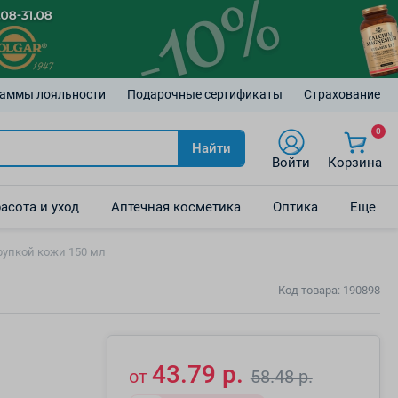
аммы лояльности
Подарочные сертификаты
Страхование
0
Найти
Войти
Корзина
асота и уход
Аптечная косметика
Оптика
Еще
упкой кожи 150 мл
Код товара: 190898
43.79 р.
от
58.48 р.