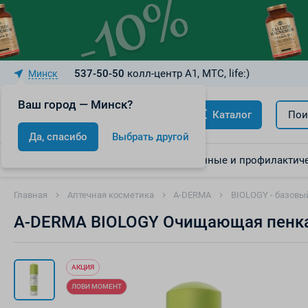
537-50-50
колл-центр A1, МТС, life:)
Минск
Ваш город — Минск?
Каталог
Пои
Да, спасибо
Выбрать другой
Акции
Скидки
Лекарственные и профилактиче
Главная
Аптечная косметика
A-DERMA
BIOLOGY - базовы
A-DERMA BIOLOGY Очищающая пенка 
АКЦИЯ
ЛОВИ МОМЕНТ