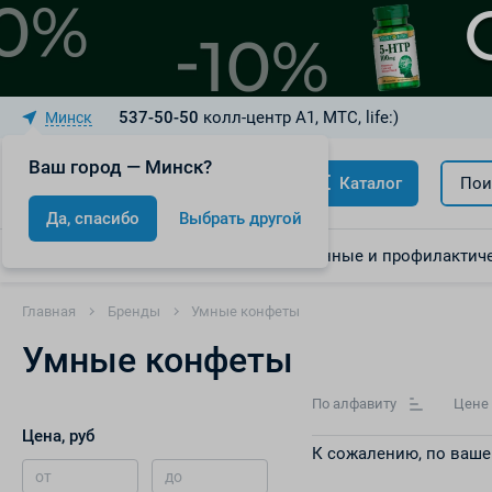
537-50-50
колл-центр A1, МТС, life:)
Минск
Ваш город — Минск?
Каталог
Пои
Да, спасибо
Выбрать другой
Акции
Скидки
Лекарственные и профилактиче
Главная
Бренды
Умные конфеты
Умные конфеты
По алфавиту
Цене
Цена, руб
К сожалению, по ваше
от
до