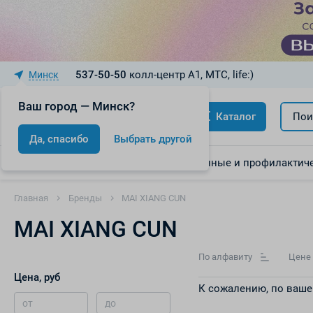
537-50-50
колл-центр A1, МТС, life:)
Минск
Ваш город — Минск?
Каталог
Пои
Да, спасибо
Выбрать другой
Акции
Скидки
Лекарственные и профилактиче
Главная
Бренды
MAI XIANG CUN
MAI XIANG CUN
По алфавиту
Цене
Цена, руб
К сожалению, по ваше
от
до