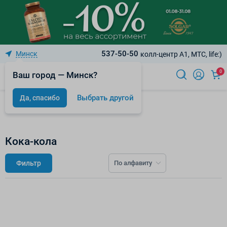
537-50-50
Минск
колл-центр A1, МТС, life:)
0
Ваш город — Минск?
Выбрать другой
Да, спасибо
Бренды
Кока-кола
Фильтр
По алфавиту
К сожалению, по вашему запросу нет товаров