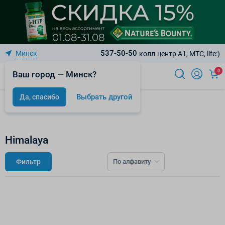
537-50-50
Минск
колл-центр A1, МТС, life:)
0
Ваш город — Минск?
Выбрать другой
Да, спасибо
Бренды
Himalaya
Фильтр
По алфавиту
К сожалению, по вашему запросу нет товаров