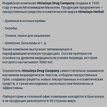
Индийская компания
Himalaya Drug Company
создана в 1930
году ученым Мохаммедом Маналом. Продукция предприятия —
лекарственные средства косметической марки
Himalaya Herbal
:
Дневные и ночные кремы
Скрабы
Тоники, пенки для умывания
Шампуни, бальзамы и т. д.
Также компания выпускает ветеринарную и
парафармацевтическую продукцию. Состав препаратов
основан на древнем медицинском учении Аюрведа, история
которого насчитывает 5000 лет.
Основатель
Himalaya Drug Company
самостоятельно занимался
изучением аюрведических текстов, отбором лекарственных
трав, создавал рецепты новых лекарственных и косметических
средств, а также исследовал, насколько они безопасны и
эффективны.
Лаборатории и головной офис компании находятся в Бангалоре,
а ее продукция реализуется в 90 странах мира.