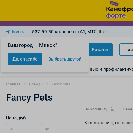
537-50-50
колл-центр A1, МТС, life:)
Минск
Ваш город — Минск?
Каталог
Пои
Да, спасибо
Выбрать другой
Акции
Скидки
Лекарственные и профилактиче
Главная
Бренды
Fancy Pets
Fancy Pets
По алфавиту
Цене
Цена, руб
К сожалению, по ваше
от
до