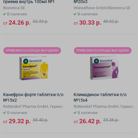
приема внутрь 100мл №1
№20х3
Bionorica SE
Wiewelhove GmbH/Bionorica SE
В наличии
В наличии
24.26 р.
33.33 р.
30.33 р.
40.62 р.
от
от
ПРИВЕЗЕМ СО СКЛАДА ВЫГОДНЕЕ!
ПРИВЕЗЕМ СО СКЛАДА ВЫГОДНЕЕ!
Канефрон форте таблетки п/о
Климадинон таблетки п/о
№15х2
№15х4
Rottendorf Pharma GmbH, Германи/Bionorica SE
Rottendorf Pharma GmbH, Германи/
В наличии
В наличии
29.32 р.
38.40 р.
26.42 р.
35.36 р.
от
от