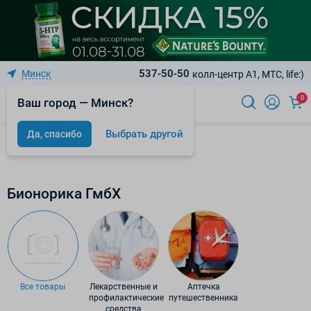
537-50-50
Минск
колл-центр A1, МТС, life:)
0
Ваш город — Минск?
Выбрать другой
Да, спасибо
Бренды
Бионорика ГмбХ
Все товары
Лекарственные и
Аптечка
профилактические
путешественника
средства