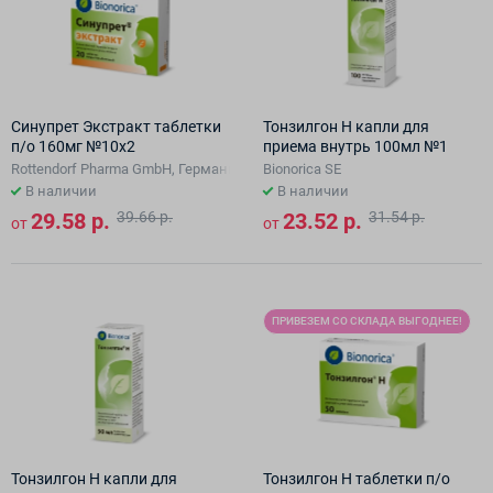
Синупрет Экстракт таблетки
Тонзилгон Н капли для
п/о 160мг №10х2
приема внутрь 100мл №1
Rottendorf Pharma GmbH, Германи/Bionorica SE
Bionorica SE
В наличии
В наличии
29.58 р.
39.66 р.
23.52 р.
31.54 р.
от
от
ПРИВЕЗЕМ СО СКЛАДА ВЫГОДНЕЕ!
Тонзилгон Н капли для
Тонзилгон Н таблетки п/о